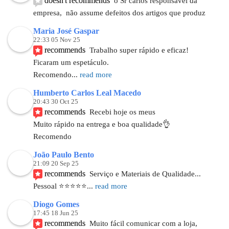
doesn't recommends
o Sr carlos responsável da 
empresa,  não assume defeitos dos artigos que produz
Maria José Gaspar
22:33 05 Nov 25
recommends
Trabalho super rápido e eficaz!
Ficaram um espetáculo.
Recomendo
... 
read more
Humberto Carlos Leal Macedo
20:43 30 Oct 25
recommends
Recebi hoje os meus
Muito rápido na entrega e boa qualidade👌
Recomendo
João Paulo Bento
21:09 20 Sep 25
recommends
Serviço e Materiais de Qualidade...
Pessoal ⭐️⭐️⭐️⭐️⭐
... 
read more
Diogo Gomes
17:45 18 Jun 25
recommends
Muito fácil comunicar com a loja, 