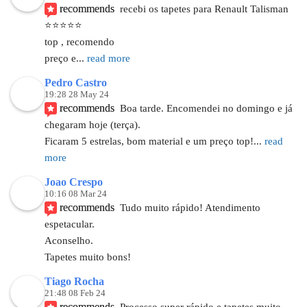
recommends
recebi os tapetes para Renault Talisman 
⭐⭐⭐⭐⭐
top , recomendo 
preço e
... 
read more
Pedro Castro
19:28 28 May 24
recommends
Boa tarde. Encomendei no domingo e já 
chegaram hoje (terça).
Ficaram 5 estrelas, bom material e um preço top!
... 
read 
more
Joao Crespo
10:16 08 Mar 24
recommends
Tudo muito rápido! Atendimento 
espetacular. 
Aconselho. 
Tapetes muito bons!
Tiago Rocha
21:48 08 Feb 24
recommends
Processo super rápido e tapetes muito 