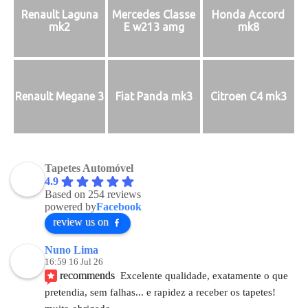
Renault Laguna
Mercedes Classe
Honda Accord
mk2
E w213 amg
mk8
Renault Megane 3
Fiat Panda mk3
Citroen C4 mk3
Tapetes Automóvel
4.9
Based on 254 reviews
powered by
Facebook
review us on
Nuno Lima
16:59 16 Jul 26
recommends
Excelente qualidade, exatamente o que 
pretendia, sem falhas... e rapidez a receber os tapetes! 