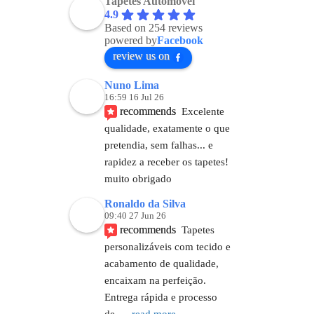
Tapetes Automóvel
4.9
Based on 254 reviews
powered by
Facebook
review us on
Nuno Lima
16:59 16 Jul 26
recommends
Excelente 
qualidade, exatamente o que 
pretendia, sem falhas... e 
rapidez a receber os tapetes! 
muito obrigado
Ronaldo da Silva
09:40 27 Jun 26
recommends
Tapetes 
personalizáveis com tecido e 
acabamento de qualidade, 
encaixam na perfeição. 
Entrega rápida e processo 
de
... 
read more