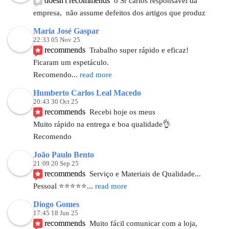
doesn't recommends
o Sr carlos responsável da 
empresa,  não assume defeitos dos artigos que produz
Maria José Gaspar
22:33 05 Nov 25
recommends
Trabalho super rápido e eficaz!
Ficaram um espetáculo.
Recomendo
... 
read more
Humberto Carlos Leal Macedo
20:43 30 Oct 25
recommends
Recebi hoje os meus
Muito rápido na entrega e boa qualidade👌
Recomendo
João Paulo Bento
21:09 20 Sep 25
recommends
Serviço e Materiais de Qualidade...
Pessoal ⭐️⭐️⭐️⭐️⭐
... 
read more
Diogo Gomes
17:45 18 Jun 25
recommends
Muito fácil comunicar com a loja, 