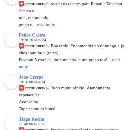
recommends
recebi os tapetes para Renault Talisman 
⭐⭐⭐⭐⭐
top , recomendo 
preço e
... 
read more
Pedro Castro
19:28 28 May 24
recommends
Boa tarde. Encomendei no domingo e já 
chegaram hoje (terça).
Ficaram 5 estrelas, bom material e um preço top!
... 
read 
more
Joao Crespo
10:16 08 Mar 24
recommends
Tudo muito rápido! Atendimento 
espetacular. 
Aconselho. 
Tapetes muito bons!
Tiago Rocha
21:48 08 Feb 24
recommends
Processo super rápido e tapetes muito 